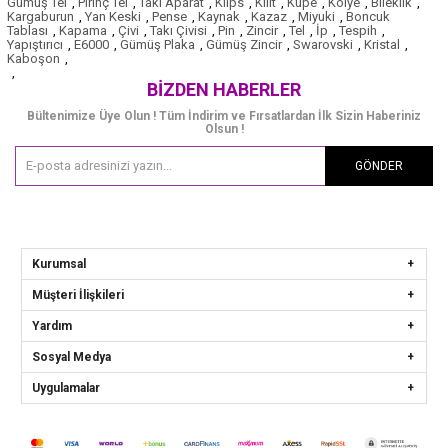
Gümüş Tel
,
Pirinç Tel
,
Takı Aparat
,
Klips
,
Kilit
,
Küpe
,
Kolye
,
Bileklik
,
Kargaburun
,
Yan Keski
,
Pense
,
Kaynak
,
Kazaz
,
Miyuki
,
Boncuk
Tablası
,
Kapama
,
Çivi
,
Takı Çivisi
,
Pin
,
Zincir
,
Tel
,
İp
,
Tespih
,
Yapıştırıcı
,
E6000
,
Gümüş Plaka
,
Gümüş Zincir
,
Swarovski
,
Kristal
,
Kaboşon
,
,
BIZDEN HABERLER
Bültenimize Üye Olun ! Tüm İndirim ve Fırsatlardan İlk Sizin Haberiniz
Olsun !
GÖNDER
Kurumsal
Müşteri İlişkileri
Yardım
Sosyal Medya
Uygulamalar