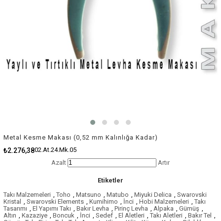
Metal Kesme Makası (0,52 mm Kalınlığa Kadar)
02.At.24.Mk.05
₺2.276,38
Azalt
Artır
Etiketler
Takı Malzemeleri
,
Toho
,
Matsuno
,
Matubo
,
Miyuki Delica
,
Swarovski
Kristal
,
Swarovski Elements
,
Kumihimo
,
İnci
,
Hobi Malzemeleri
,
Takı
Tasarımı
,
El Yapımı Takı
,
Bakır Levha
,
Pirinç Levha
,
Alpaka
,
Gümüş
,
Altın
,
Kazaziye
,
Boncuk
,
İnci
,
Sedef
,
El Aletleri
,
Takı Aletleri
,
Bakır Tel
,