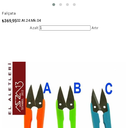
Falçata
02.At.24.Mk.04
₺369,95
Azalt
Artır