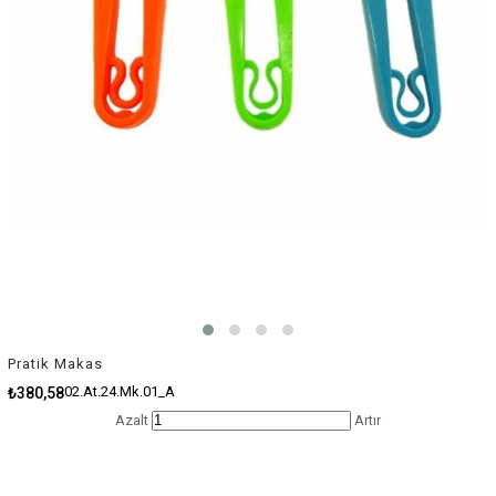
Pratik Makas
02.At.24.Mk.01_A
₺380,58
Azalt
Artır