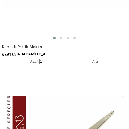
Kapaklı Pratik Makas
02.At.24.Mk.02_A
₺291,03
Azalt
Artır