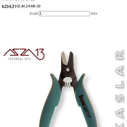
02.At.24.Mk.03
₺234,31
Azalt
Artır