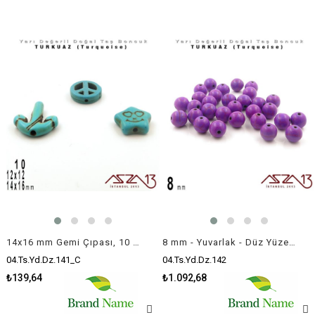
14x16 mm Gemi Çıpası, 10 mm Özgürlük İşareti, 12x12 mm Gülen Yüz İfadeli Yıldız - Düz Yüzey - Turkuaz (Turquoise) Boncuk / 3 Adet
8 mm - Yuvarlak - Düz Yüzey - Mor Turkuaz (Turquoise) / 30 Adet
04.Ts.Yd.Dz.141_C
04.Ts.Yd.Dz.142
₺139,64
₺1.092,68