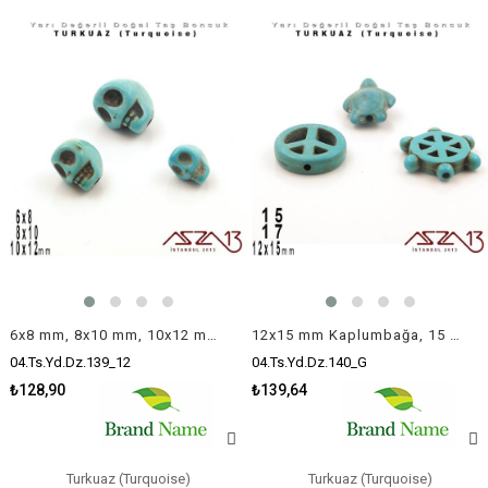
6x8 mm, 8x10 mm, 10x12 mm - Kurukafa - Düz Yüzey - Turkuaz (Turquoise) Boncuk / 6x8 mm 3 Adet, 8x10mm 2 Adet, 10x12 mm 1 Adet
12x15 mm Kaplumbağa, 15 mm Özgürlük İşareti, 17 mm Gemi Dümeni - Düz Yüzey - Turkuaz (Turquoise) Boncuk / 3 Adet
04.Ts.Yd.Dz.139_12
04.Ts.Yd.Dz.140_G
₺128,90
₺139,64
Turkuaz (Turquoise)
Turkuaz (Turquoise)