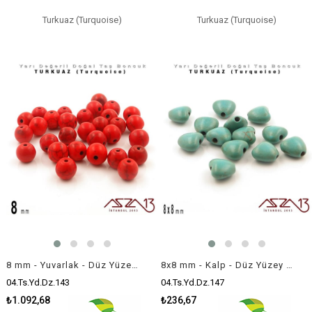
Turkuaz (Turquoise)
Turkuaz (Turquoise)
8 mm - Yuvarlak - Düz Yüzey - Kırmızı Turkuaz (Turquoise) / 30 Adet
8x8 mm - Kalp - Düz Yüzey - Turkuaz (Turquoise) Boncuk / 13 Adet
04.Ts.Yd.Dz.143
04.Ts.Yd.Dz.147
₺1.092,68
₺236,67