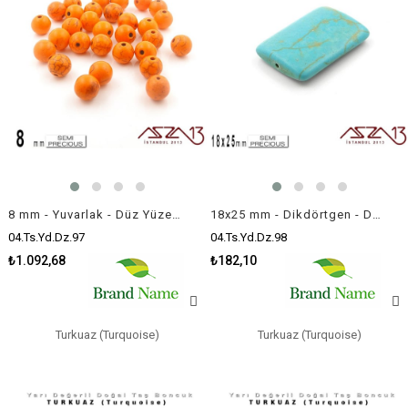
8 mm - Yuvarlak - Düz Yüzey - Turuncu Turkuaz (Turquoise) / 30 Adet
18x25 mm - Dikdörtgen - Düz Yüzey - Mavi Turkuaz (Turquoise) / 1 Adet
04.Ts.Yd.Dz.97
04.Ts.Yd.Dz.98
₺1.092,68
₺182,10
Turkuaz (Turquoise)
Turkuaz (Turquoise)