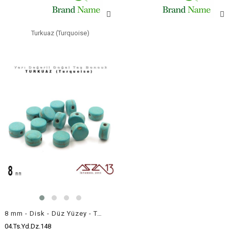
Turkuaz (Turquoise)
8 mm - Disk - Düz Yüzey - Turkuaz (Turquoise) Boncuk / 13 Adet
04.Ts.Yd.Dz.148