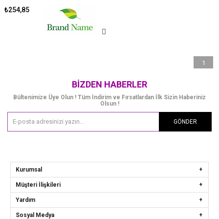
₺254,85
1
BIZDEN HABERLER
Bültenimize Üye Olun ! Tüm İndirim ve Fırsatlardan İlk Sizin Haberiniz
Olsun !
GÖNDER
Kurumsal
Müşteri İlişkileri
Yardım
Sosyal Medya