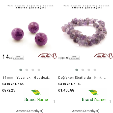
14 mm - Yuvarlak - Geodezik Yüzey - Ametis (Amethyst) / 3 Adet
Değişken Ebatlarda - Kırık - Doğal Yüzey - Ametis (Amethyst) Boncuk / 40 cm Dizi Şeklinde
04.Ts.Yd.Dz.65
04.Ts.Yd.Dz.149
₺872,25
₺1.456,88
Ametis (Amethyst)
Ametis (Amethyst)