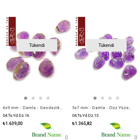
Tükendi
Tükendi
6x9 mm - Damla - Geodezik Yüzey - Ametis (Amethyst) / 10 Adet
5x7 mm - Damla - Düz Yüzey - Ametis (Amethyst) / 13 Adet
04.Ts.Yd.Dz.16
04.Ts.Yd.Dz.15
₺1.639,00
₺1.365,82