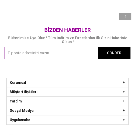
1
BIZDEN HABERLER
Bültenimize Üye Olun ! Tüm İndirim ve Fırsatlardan İlk Sizin Haberiniz
Olsun !
GÖNDER
Kurumsal
Müşteri İlişkileri
Yardım
Sosyal Medya
Uygulamalar