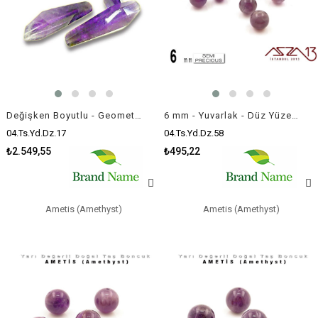
Değişken Boyutlu - Geometrik Damla - Düz Yüzey - Ametis (Amethyst) / 4 Adet
6 mm - Yuvarlak - Düz Yüzey - Ametis (Amethyst) / 13 Adet
04.Ts.Yd.Dz.17
04.Ts.Yd.Dz.58
₺2.549,55
₺495,22
Ametis (Amethyst)
Ametis (Amethyst)