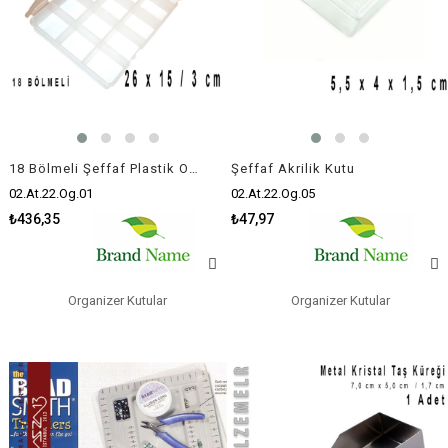
18 Bölmeli Şeffaf Plastik Organizer Kutu
Şeffaf Akrilik Kutu
02.At.22.Og.01
02.At.22.Og.05
₺436,35
₺47,97
Organizer Kutular
Organizer Kutular