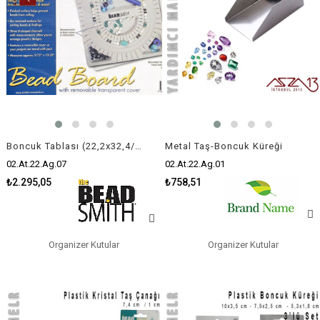
Boncuk Tablası (22,2x32,4/1,9 cm)
Metal Taş-Boncuk Küreği
02.At.22.Ag.07
02.At.22.Ag.01
₺2.295,05
₺758,51
Organizer Kutular
Organizer Kutular