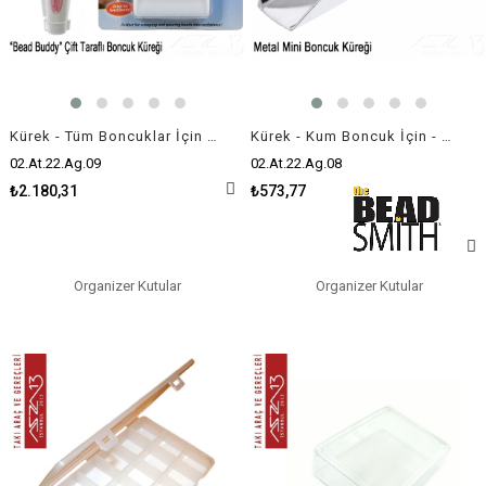
Kürek - Tüm Boncuklar İçin - Büyük ve Küçük Ağızlı - Plastik
Kürek - Kum Boncuk İçin - Mini ve Metal
02.At.22.Ag.09
02.At.22.Ag.08
₺2.180,31
₺573,77
Organizer Kutular
Organizer Kutular