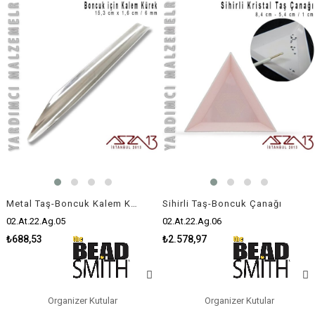
Metal Taş-Boncuk Kalem Kürek
Sihirli Taş-Boncuk Çanağı
02.At.22.Ag.05
02.At.22.Ag.06
₺688,53
₺2.578,97
Organizer Kutular
Organizer Kutular