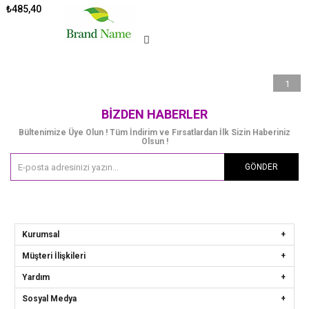
₺485,40
1
BIZDEN HABERLER
Bültenimize Üye Olun ! Tüm İndirim ve Fırsatlardan İlk Sizin Haberiniz
Olsun !
GÖNDER
Kurumsal
Müşteri İlişkileri
Yardım
Sosyal Medya