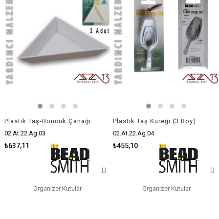
Plastik Taş-Boncuk Çanağı
Plastik Taş Küreği (3 Boy)
02.At.22.Ag.03
02.At.22.Ag.04
₺637,11
₺455,10
Organizer Kutular
Organizer Kutular