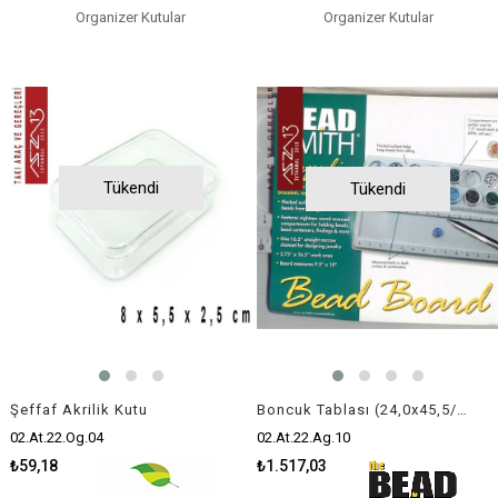
Organizer Kutular
Organizer Kutular
Tükendi
Tükendi
Şeffaf Akrilik Kutu
Boncuk Tablası (24,0x45,5/1,9 cm)
02.At.22.Og.04
02.At.22.Ag.10
₺59,18
₺1.517,03