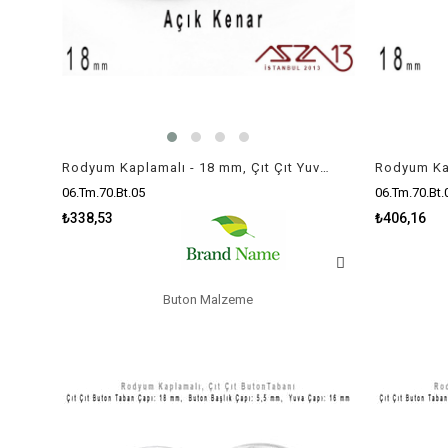
Rodyum Kaplamalı - 18 mm, Çıt Çıt Yuva Buton Altlığı / 4 Adet
06.Tm.70.Bt.05
06.Tm.70.Bt.
₺338,53
₺406,16
Buton Malzeme