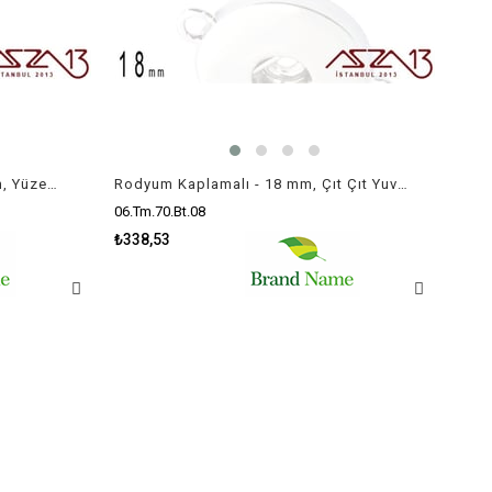
Antik Gümüş Kaplamalı - 12 mm, Yüzeyi Figür'lü - Çıt Çıt Yuva Butonu / 1 Adet
Rodyum Kaplamalı - 18 mm, Çıt Çıt Yuva (Snap) - Çift Kulp'lu Ara Malzeme / 1 Adet
06.Tm.70.Bt.08
₺338,53