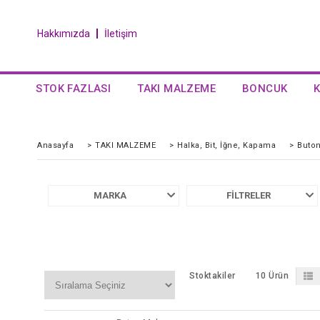
Hakkımızda
İletişim
STOK FAZLASI
TAKI MALZEME
BONCUK
Anasayfa
>
TAKI MALZEME
>
Halka, Bit, İğne, Kapama
>
Buto
MARKA
FILTRELER
Stoktakiler
10 Ürün