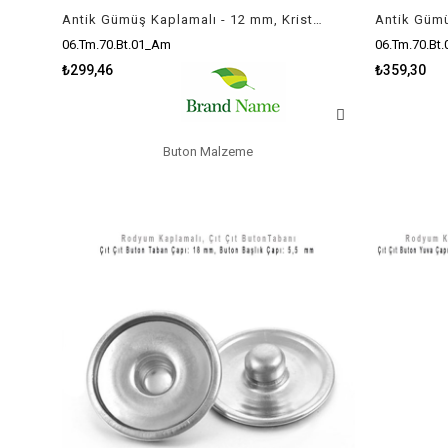
Antik Gümüş Kaplamalı - 12 mm, Kristal Tek Taş - Çıt Çıt Yuva Butonu / 1 Adet
06.Tm.70.Bt.01_Am
06.Tm.70.Bt
₺299,46
₺359,30
Buton Malzeme