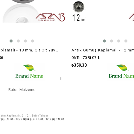
Rodyum Kaplamalı - 18 mm, Çıt Çıt Yuva (Snap) - Klips'li Kolye Ucu (Pendant) / 1 Adet
06
06.Tm.70.Bt.07_L
₺359,30
Buton Malzeme