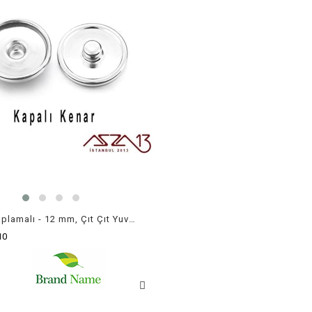
Rodyum Kaplamalı - 12 mm, Çıt Çıt Yuva Buton Altlığı (Kapalı Kenar) / 4 Adet
10