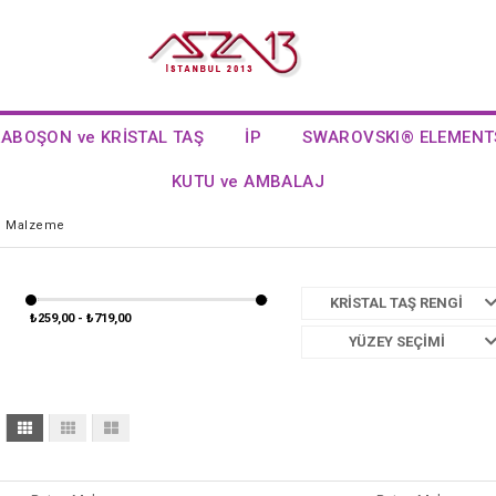
KABOŞON ve KRİSTAL TAŞ
İP
SWAROVSKI® ELEMENT
KUTU ve AMBALAJ
n Malzeme
KRISTAL TAŞ RENGI
₺259,00 - ₺719,00
YÜZEY SEÇIMI