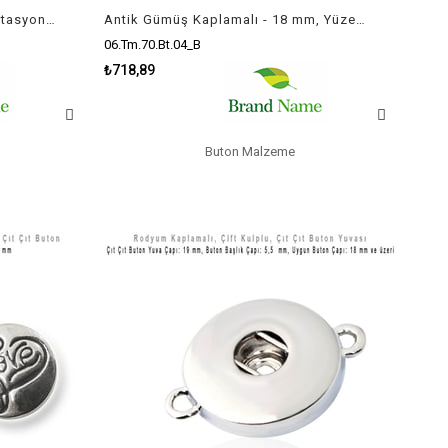
Rodyum Kaplamalı - 18 mm, İmitasyon Taş'lı - Çıt Çıt Yuva Butonu / 1 Adet
Antik Gümüş Kaplamalı - 18 mm, Yüzeyi Figür'lü - Çıt Çıt Yuva Butonu / 1 Adet
06.Tm.70.Bt.04_B
₺718,89
Buton Malzeme