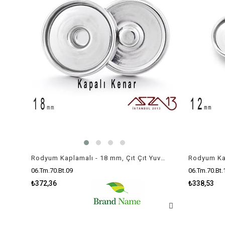
Rodyum Kaplamalı - 18 mm, Çıt Çıt Yuva Buton Altlığı (Kapalı Kenar) / 4 Adet
06.Tm.70.Bt.09
06.Tm.70.Bt.
₺372,36
₺338,53