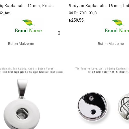
Antik Gümüş Kaplamalı - 12 mm, Kristal Taş'lı - Çıt Çıt Yuva Butonu / 1 Adet
.02_Am
06.Tm.70.Bt.03_B
₺259,55
Buton Malzeme
Buton Malzeme