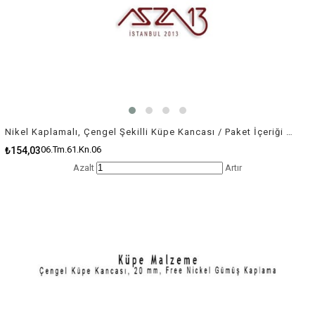
Nikel Kaplamalı, Çengel Şekilli Küpe Kancası / Paket İçeriği 10 Çift
06.Tm.61.Kn.06
₺154,03
Azalt
Artır