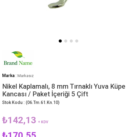
Marka
:
Markasız
Nikel Kaplamalı, 8 mm Tırnaklı Yuva Küpe
Kancası / Paket İçeriği 5 Çift
Stok Kodu :
(06.Tm.61.Kn.10)
₺142,13
+ KDV
₺170,55