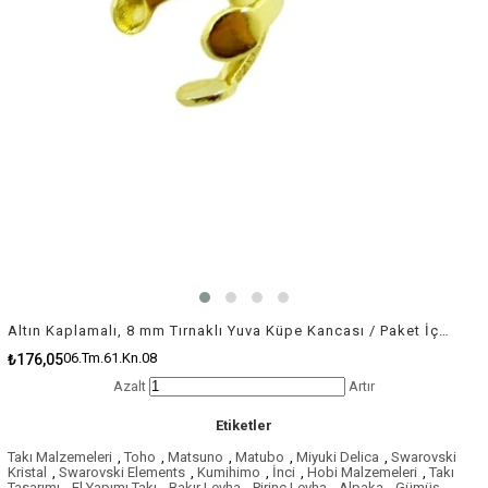
Altın Kaplamalı, 8 mm Tırnaklı Yuva Küpe Kancası / Paket İçeriği 5 Çift
06.Tm.61.Kn.08
₺176,05
Azalt
Artır
Etiketler
Takı Malzemeleri
,
Toho
,
Matsuno
,
Matubo
,
Miyuki Delica
,
Swarovski
Kristal
,
Swarovski Elements
,
Kumihimo
,
İnci
,
Hobi Malzemeleri
,
Takı
Tasarımı
,
El Yapımı Takı
,
Bakır Levha
,
Pirinç Levha
,
Alpaka
,
Gümüş
,