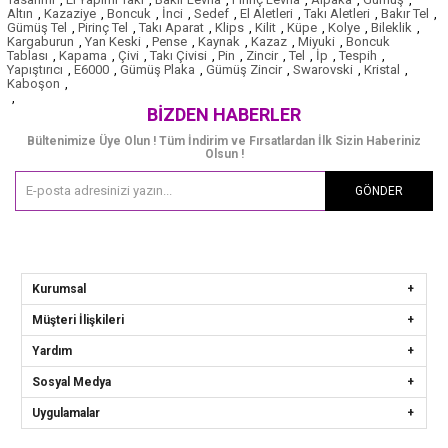
Altın
,
Kazaziye
,
Boncuk
,
İnci
,
Sedef
,
El Aletleri
,
Takı Aletleri
,
Bakır Tel
,
Gümüş Tel
,
Pirinç Tel
,
Takı Aparat
,
Klips
,
Kilit
,
Küpe
,
Kolye
,
Bileklik
,
Kargaburun
,
Yan Keski
,
Pense
,
Kaynak
,
Kazaz
,
Miyuki
,
Boncuk
Tablası
,
Kapama
,
Çivi
,
Takı Çivisi
,
Pin
,
Zincir
,
Tel
,
İp
,
Tespih
,
Yapıştırıcı
,
E6000
,
Gümüş Plaka
,
Gümüş Zincir
,
Swarovski
,
Kristal
,
Kaboşon
,
,
BIZDEN HABERLER
Bültenimize Üye Olun ! Tüm İndirim ve Fırsatlardan İlk Sizin Haberiniz
Olsun !
GÖNDER
Kurumsal
Müşteri İlişkileri
Yardım
Sosyal Medya
Uygulamalar