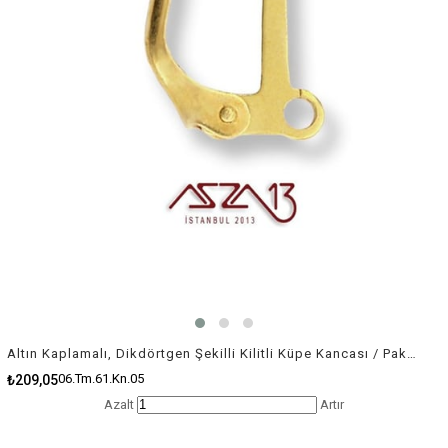
Altın Kaplamalı, Dikdörtgen Şekilli Kilitli Küpe Kancası / Paket İçeriği 5 Çift
06.Tm.61.Kn.05
₺209,05
Azalt
Artır