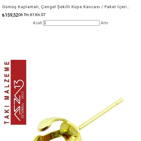
Gümüş Kaplamalı, Çengel Şekilli Küpe Kancası / Paket İçeriği 10 Çift
06.Tm.61.Kn.07
₺159,52
Azalt
Artır