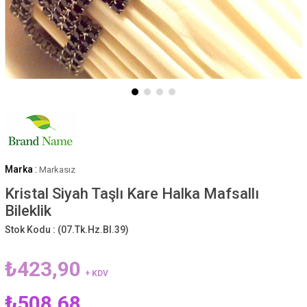
Marka
:
Markasız
Kristal Siyah Taşlı Kare Halka Mafsallı
Bileklik
Stok Kodu :
(07.Tk.Hz.Bl.39)
₺423,90
+ KDV
₺508,68