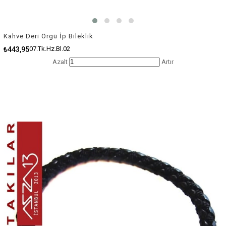
Kahve Deri Örgü İp Bileklik
07.Tk.Hz.Bl.02
₺443,95
Azalt
Artır