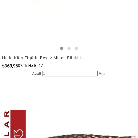
Hello Kitty Figürlü Beyaz Mineli Bileklik
07.Tk.Hz.Bl.17
₺369,95
Azalt
Artır