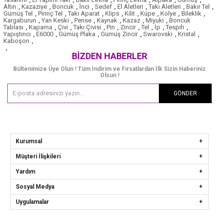
Altın
,
Kazaziye
,
Boncuk
,
İnci
,
Sedef
,
El Aletleri
,
Takı Aletleri
,
Bakır Tel
,
Gümüş Tel
,
Pirinç Tel
,
Takı Aparat
,
Klips
,
Kilit
,
Küpe
,
Kolye
,
Bileklik
,
Kargaburun
,
Yan Keski
,
Pense
,
Kaynak
,
Kazaz
,
Miyuki
,
Boncuk
Tablası
,
Kapama
,
Çivi
,
Takı Çivisi
,
Pin
,
Zincir
,
Tel
,
İp
,
Tespih
,
Yapıştırıcı
,
E6000
,
Gümüş Plaka
,
Gümüş Zincir
,
Swarovski
,
Kristal
,
Kaboşon
,
,
BIZDEN HABERLER
Bültenimize Üye Olun ! Tüm İndirim ve Fırsatlardan İlk Sizin Haberiniz
Olsun !
GÖNDER
Kurumsal
Müşteri İlişkileri
Yardım
Sosyal Medya
Uygulamalar