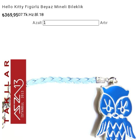
Hello Kitty Figürlü Beyaz Mineli Bileklik
07.Tk.Hz.Bl.18
₺369,95
Azalt
Artır