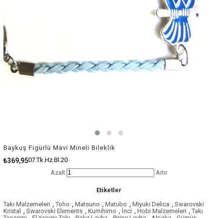
Baykuş Figürlü Mavi Mineli Bileklik
07.Tk.Hz.Bl.20
₺369,95
Azalt
Artır
Etiketler
Takı Malzemeleri
,
Toho
,
Matsuno
,
Matubo
,
Miyuki Delica
,
Swarovski
Kristal
,
Swarovski Elements
,
Kumihimo
,
İnci
,
Hobi Malzemeleri
,
Takı
Tasarımı
,
El Yapımı Takı
,
Bakır Levha
,
Pirinç Levha
,
Alpaka
,
Gümüş
,