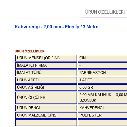
ÜRÜN ÖZELLIKLERI
Kahverengi - 2,00 mm - Floş İp / 3 Metre
ÜRÜN ÖZELLİKLERİ
ÜRÜN MENŞEİ (ORİJİNİ)
ÇİN
İMALATÇI FİRMA
-
İMALAT TÜRÜ
FABRİKASYON
ÜRÜN ADEDİ
1 ADET
ÜRÜN AĞIRLIĞI
6,60 GR
2,00 MM KALINLIK 3,00 
ÜRÜN ÖLÇÜLERİ
UZUNLUK
ÜRÜN RENGİ
KAHVERENGİ
ÜRÜN MALZEME CİNSİ
POLYESTER