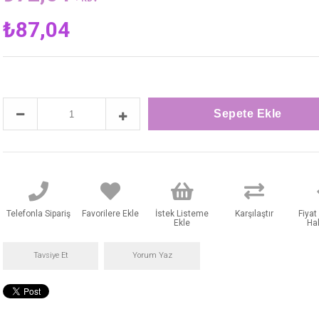
₺87,04
Telefonla Sipariş
Favorilere Ekle
İstek Listeme
Karşılaştır
Fiya
Ekle
Ha
Tavsiye Et
Yorum Yaz