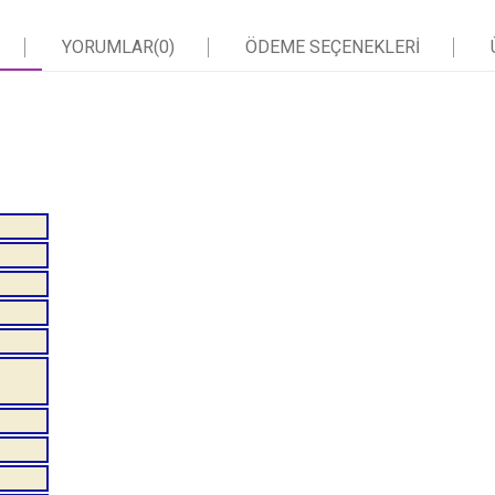
YORUMLAR
(0)
ÖDEME SEÇENEKLERI
M