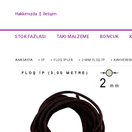
Hakkımızda
İletişim
STOK FAZLASI
TAKI MALZEME
BONCUK
ANASAYFA
>
İP
>
FLOŞ İPLER
>
2 MM FLOŞ İP
>
KAHVERENGI