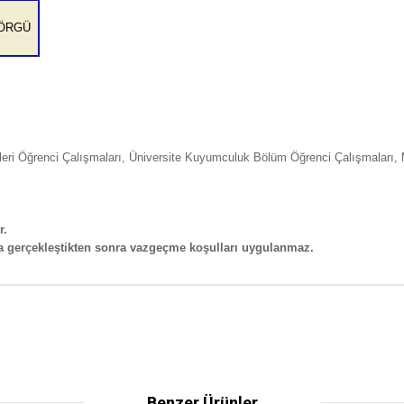
ÖRGÜ
eleri Öğrenci Çalışmaları, Üniversite Kuyumculuk Bölüm Öğrenci Çalışmaları, 
r.
ma gerçekleştikten sonra vazgeçme koşulları uygulanmaz.
Benzer Ürünler