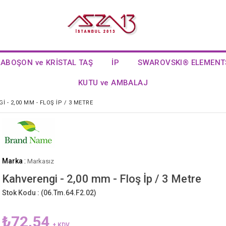
KABOŞON ve KRİSTAL TAŞ
İP
SWAROVSKI® ELEMENT
KUTU ve AMBALAJ
 - 2,00 MM - FLOŞ İP / 3 METRE
Marka
:
Markasız
Kahverengi - 2,00 mm - Floş İp / 3 Metre
Stok Kodu :
(06.Tm.64.F2.02)
₺72,54
+ KDV