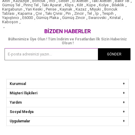
Altın
,
Kazaziye
,
Boncuk
,
İnci
,
Sedef
,
El Aletleri
,
Takı Aletleri
,
Bakır Tel
,
Gümüş Tel
,
Pirinç Tel
,
Takı Aparat
,
Klips
,
Kilit
,
Küpe
,
Kolye
,
Bileklik
,
Kargaburun
,
Yan Keski
,
Pense
,
Kaynak
,
Kazaz
,
Miyuki
,
Boncuk
Tablası
,
Kapama
,
Çivi
,
Takı Çivisi
,
Pin
,
Zincir
,
Tel
,
İp
,
Tespih
,
Yapıştırıcı
,
E6000
,
Gümüş Plaka
,
Gümüş Zincir
,
Swarovski
,
Kristal
,
Kaboşon
,
,
BIZDEN HABERLER
Bültenimize Üye Olun ! Tüm İndirim ve Fırsatlardan İlk Sizin Haberiniz
Olsun !
GÖNDER
Kurumsal
Müşteri İlişkileri
Yardım
Sosyal Medya
Uygulamalar