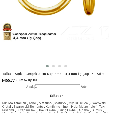
Halka - Açık - Gerçek Altın Kaplama - 4,4 mm İç Çap- 50 Adet
06.Tm.62.Kp.095
₺455,77
Azalt
Artır
Etiketler
Takı Malzemeleri
,
Toho
,
Matsuno
,
Matubo
,
Miyuki Delica
,
Swarovski
Kristal
,
Swarovski Elements
,
Kumihimo
,
İnci
,
Hobi Malzemeleri
,
Takı
Tasarımı
,
El Yapımı Takı
,
Bakır Levha
,
Pirinç Levha
,
Alpaka
,
Gümüş
,