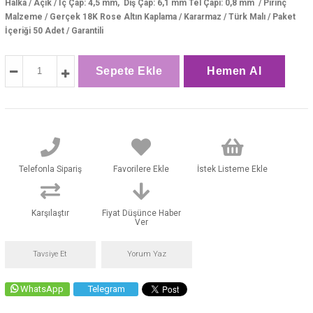
Halka / Açık / İç Çap: 4,5 mm, Dış Çap: 6,1 mm Tel Çapı: 0,8 mm / Pirinç
Malzeme / Gerçek 18K Rose Altın Kaplama / Kararmaz / Türk Malı / Paket
İçeriği 50 Adet / Garantili
Telefonla Sipariş
Favorilere Ekle
İstek Listeme Ekle
Karşılaştır
Fiyat Düşünce Haber
Ver
Tavsiye Et
Yorum Yaz
WhatsApp
Telegram