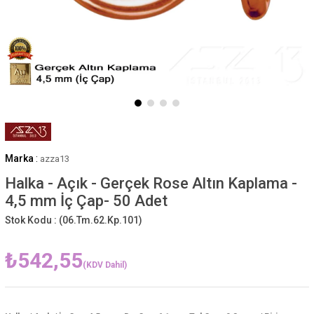
Marka
:
azza13
Halka - Açık - Gerçek Rose Altın Kaplama -
4,5 mm İç Çap- 50 Adet
Stok Kodu :
(06.Tm.62.Kp.101)
₺542,55
(KDV Dahil)