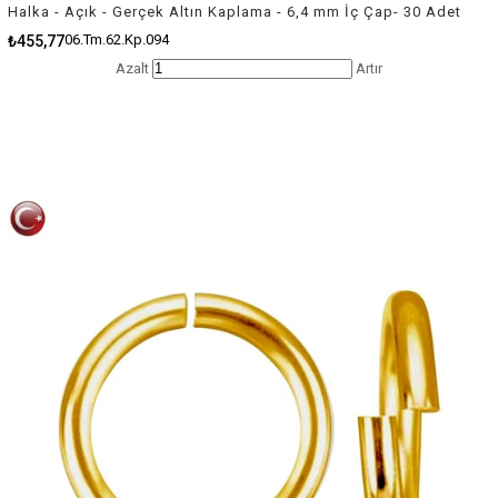
Halka - Açık - Gerçek Altın Kaplama - 6,4 mm İç Çap- 30 Adet
06.Tm.62.Kp.094
₺455,77
Azalt
Artır