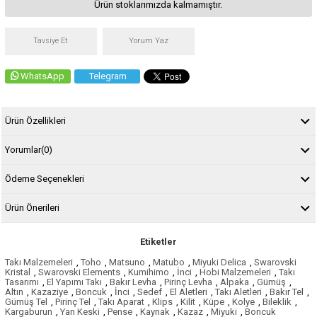
Ürün stoklarımızda kalmamıştır.
Tavsiye Et
Yorum Yaz
WhatsApp
Telegram
Ürün Özellikleri
Yorumlar
(0)
Ödeme Seçenekleri
Ürün Önerileri
Etiketler
Takı Malzemeleri
,
Toho
,
Matsuno
,
Matubo
,
Miyuki Delica
,
Swarovski
Kristal
,
Swarovski Elements
,
Kumihimo
,
İnci
,
Hobi Malzemeleri
,
Takı
Tasarımı
,
El Yapımı Takı
,
Bakır Levha
,
Pirinç Levha
,
Alpaka
,
Gümüş
,
Altın
,
Kazaziye
,
Boncuk
,
İnci
,
Sedef
,
El Aletleri
,
Takı Aletleri
,
Bakır Tel
,
Gümüş Tel
,
Pirinç Tel
,
Takı Aparat
,
Klips
,
Kilit
,
Küpe
,
Kolye
,
Bileklik
,
Kargaburun
,
Yan Keski
,
Pense
,
Kaynak
,
Kazaz
,
Miyuki
,
Boncuk