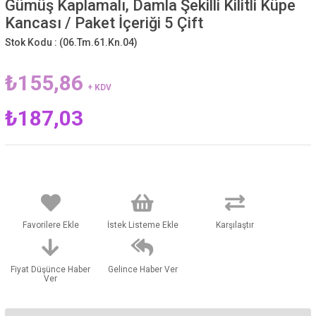
Gümüş Kaplamalı, Damla Şekilli Kilitli Küpe
Kancası / Paket İçeriği 5 Çift
Stok Kodu :
(06.Tm.61.Kn.04)
₺155,86
+ KDV
₺187,03
Favorilere Ekle
İstek Listeme Ekle
Karşılaştır
Fiyat Düşünce Haber
Gelince Haber Ver
Ver