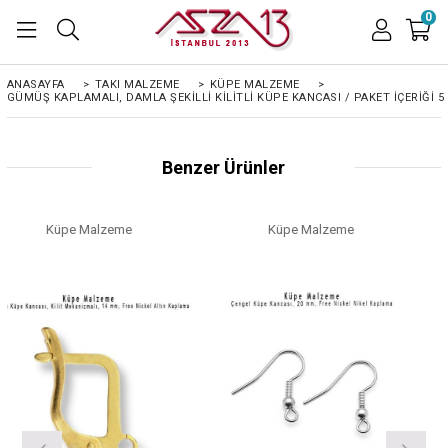
0
ANASAYFA
>
TAKI MALZEME
>
KÜPE MALZEME
>
GÜMÜŞ KAPLAMALI, DAMLA ŞEKILLI KILITLI KÜPE KANCASI / PAKET İÇERIĞI 5 
Benzer Ürünler
Küpe Malzeme
Küpe Malzeme