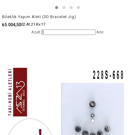
Bileklik Yapım Aleti (3D Bracelet Jig)
02.At.21.Kv.17
₺5.004,50
Azalt
Artır