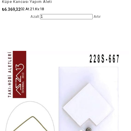
Küpe Kancası Yapım Aleti
02.At.21.Kv.18
₺6.369,32
Azalt
Artır