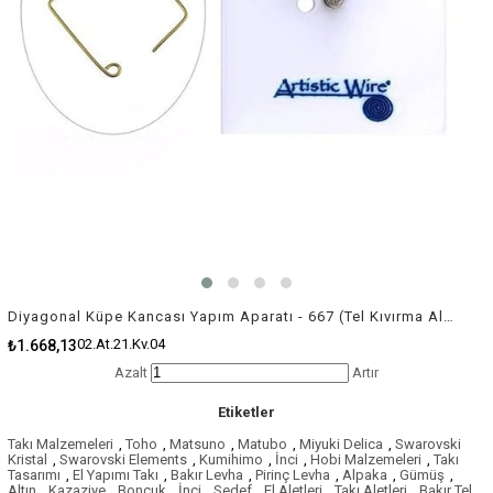
Diyagonal Küpe Kancası Yapım Aparatı - 667 (Tel Kıvırma Aleti / Jig)
02.At.21.Kv.04
₺1.668,13
Azalt
Artır
Etiketler
Takı Malzemeleri
,
Toho
,
Matsuno
,
Matubo
,
Miyuki Delica
,
Swarovski
Kristal
,
Swarovski Elements
,
Kumihimo
,
İnci
,
Hobi Malzemeleri
,
Takı
Tasarımı
,
El Yapımı Takı
,
Bakır Levha
,
Pirinç Levha
,
Alpaka
,
Gümüş
,
Altın
,
Kazaziye
,
Boncuk
,
İnci
,
Sedef
,
El Aletleri
,
Takı Aletleri
,
Bakır Tel
,