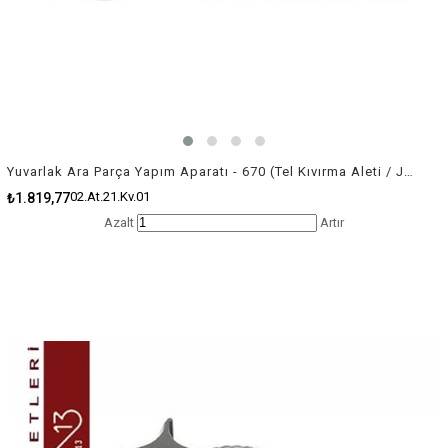
Yuvarlak Ara Parça Yapım Aparatı - 670 (Tel Kıvırma Aleti / Jig)
02.At.21.Kv.01
₺1.819,77
Azalt
Artır