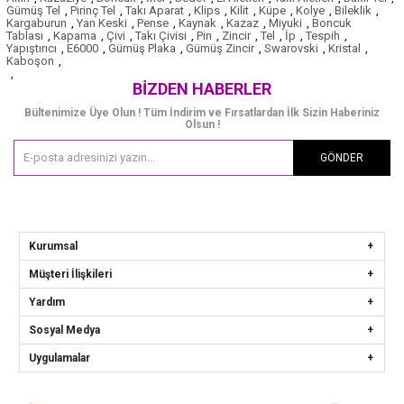
Gümüş Tel
,
Pirinç Tel
,
Takı Aparat
,
Klips
,
Kilit
,
Küpe
,
Kolye
,
Bileklik
,
Kargaburun
,
Yan Keski
,
Pense
,
Kaynak
,
Kazaz
,
Miyuki
,
Boncuk
Tablası
,
Kapama
,
Çivi
,
Takı Çivisi
,
Pin
,
Zincir
,
Tel
,
İp
,
Tespih
,
Yapıştırıcı
,
E6000
,
Gümüş Plaka
,
Gümüş Zincir
,
Swarovski
,
Kristal
,
Kaboşon
,
,
BIZDEN HABERLER
Bültenimize Üye Olun ! Tüm İndirim ve Fırsatlardan İlk Sizin Haberiniz
Olsun !
GÖNDER
Kurumsal
Müşteri İlişkileri
Yardım
Sosyal Medya
Uygulamalar