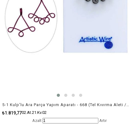
5-1 Kulp'lu Ara Parça Yapım Aparatı - 668 (Tel Kıvırma Aleti / Jig)
02.At.21.Kv.02
₺1.819,77
Azalt
Artır