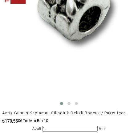
Antik Gümüş Kaplamalı Silindirik Delikli Boncuk / Paket İçeriği 10 Adet
06.Tm.Mm.Bm.10
₺170,55
Azalt
Artır