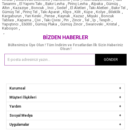
Tasarımı
,
El Yapımı Takı
,
Bakır Levha
,
Pirinç Levha
,
Alpaka
,
Gümüş
,
Altın
,
Kazaziye
,
Boncuk
,
İnci
,
Sedef
,
El Aletleri
,
Takı Aletleri
,
Bakır Tel
,
Gümüş Tel
,
Pirinç Tel
,
Takı Aparat
,
Klips
,
Kilit
,
Küpe
,
Kolye
,
Bileklik
,
Kargaburun
,
Yan Keski
,
Pense
,
Kaynak
,
Kazaz
,
Miyuki
,
Boncuk
Tablası
,
Kapama
,
Çivi
,
Takı Çivisi
,
Pin
,
Zincir
,
Tel
,
İp
,
Tespih
,
Yapıştırıcı
,
E6000
,
Gümüş Plaka
,
Gümüş Zincir
,
Swarovski
,
Kristal
,
Kaboşon
,
,
BIZDEN HABERLER
Bültenimize Üye Olun ! Tüm İndirim ve Fırsatlardan İlk Sizin Haberiniz
Olsun !
GÖNDER
Kurumsal
Müşteri İlişkileri
Yardım
Sosyal Medya
Uygulamalar