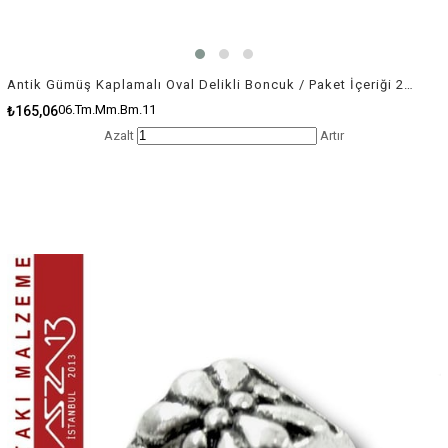
Antik Gümüş Kaplamalı Oval Delikli Boncuk / Paket İçeriği 20 Adet
06.Tm.Mm.Bm.11
₺165,06
Azalt
Artır