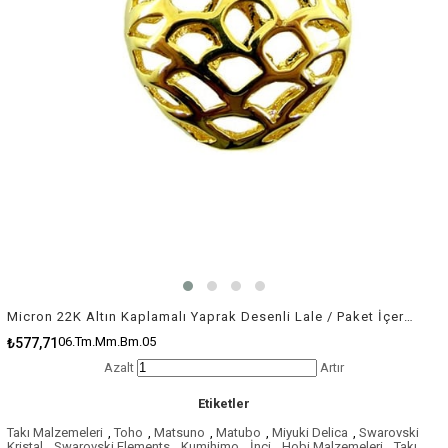
Micron 22K Altın Kaplamalı Yaprak Desenli Lale / Paket İçeriği 1 Adet
06.Tm.Mm.Bm.05
₺577,71
Azalt
Artır
Etiketler
Takı Malzemeleri
,
Toho
,
Matsuno
,
Matubo
,
Miyuki Delica
,
Swarovski
Kristal
,
Swarovski Elements
,
Kumihimo
,
İnci
,
Hobi Malzemeleri
,
Takı