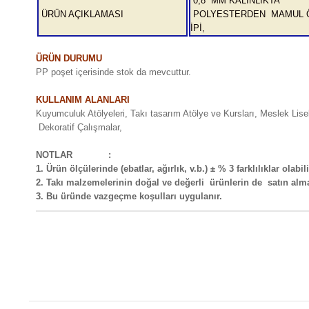
0,8 MM KALINLIKTA
ÜRÜN AÇIKLAMASI
POLYESTERDEN MAMUL 
İPİ,
ÜRÜN DURUMU
PP poşet içerisinde stok da mevcuttur.
KULLANIM ALANLARI
Kuyumculuk Atölyeleri, Takı tasarım Atölye ve Kursları, Meslek Lis
Dekoratif Çalışmalar,
NOTLAR :
1. Ürün ölçülerinde (ebatlar, ağırlık, v.b.) ± % 3 farklılıklar olabili
2. Takı malzemelerinin doğal ve değerli ürünlerin de satın al
3. Bu üründe vazgeçme koşulları uygulanır.