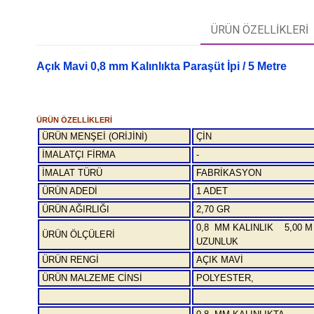
ÜRÜN ÖZELLIKLERI
Açık Mavi 0,8 mm Kalınlıkta Paraşüt İpi / 5 Metre
ÜRÜN ÖZELLİKLERİ
ÜRÜN MENŞEİ (ORİJİNİ)
ÇİN
İMALATÇI FİRMA
-
İMALAT TÜRÜ
FABRİKASYON
ÜRÜN ADEDİ
1 ADET
ÜRÜN AĞIRLIĞI
2,70 GR
0,8 MM KALINLIK 5,00 M
ÜRÜN ÖLÇÜLERİ
UZUNLUK
ÜRÜN RENGİ
AÇIK MAVİ
ÜRÜN MALZEME CİNSİ
POLYESTER,