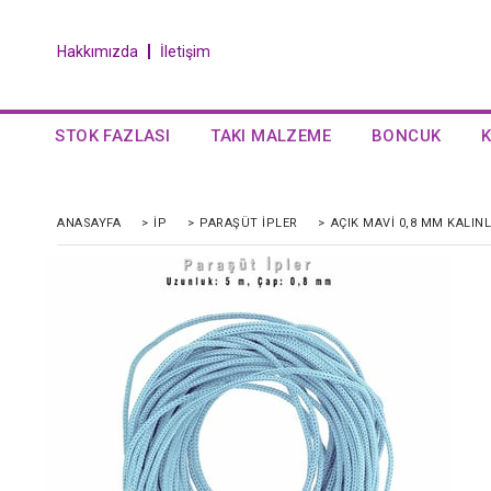
Hakkımızda
İletişim
STOK FAZLASI
TAKI MALZEME
BONCUK
ANASAYFA
>
İP
>
PARAŞÜT İPLER
>
AÇIK MAVI 0,8 MM KALINL