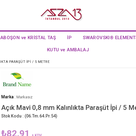
KABOŞON ve KRİSTAL TAŞ
İP
SWAROVSKI® ELEMENT
KUTU ve AMBALAJ
IKTA PARAŞÜT İPI / 5 METRE
Marka
:
Markasız
Açık Mavi 0,8 mm Kalınlıkta Paraşüt İpi / 5 M
Stok Kodu :
(06.Tm.64.Pr.54)
₺82,91
+ KDV