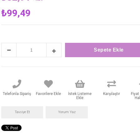
₺99,49
Telefonla Sipariş
Favorilere Ekle
İstek Listeme
Karşılaştır
Fiya
Ekle
Ha
Tavsiye Et
Yorum Yaz