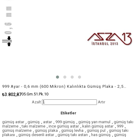
999 Ayar - 0,6 mm (600 Mikron) Kalınlıkta Gümüş Plaka - 2,5 cm / 5,0 cm Ebatlarında
05.Gm.51.Pk.10
₺3.802,87
Azalt
Artır
Etiketler
gümüş astar
,
gümüş
,
astar
,
999 gümüş
,
gümüş yarı mamul
,
gümüş takı
malzeme
,
takı malzeme
,
ince gümüş astar
,
kalın gümüş astar
,
999
,
gümüş malzeme
,
gümüş plaka
,
gümüş levha
,
gümüş pul
,
gümüş takı
plakası
,
gümüş desenli astar
,
gümüş takı astarı
,
has gümüş
,
gümüş