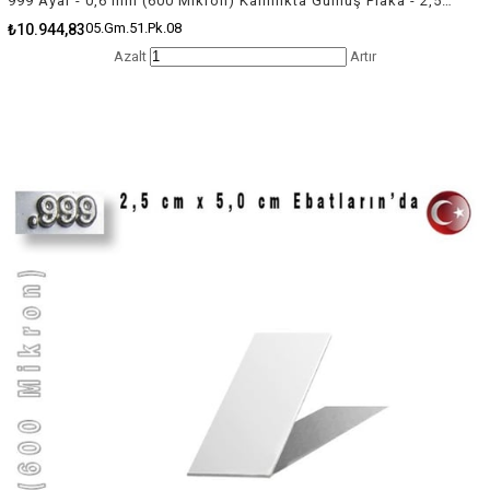
999 Ayar - 0,6 mm (600 Mikron) Kalınlıkta Gümüş Plaka - 2,5 cm / 15,0 cm Ebatlarında
05.Gm.51.Pk.08
₺10.944,83
Azalt
Artır