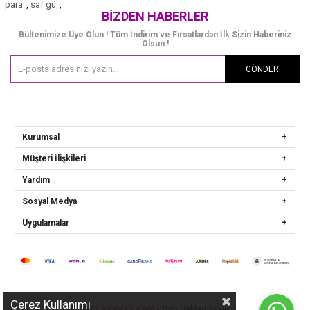
para
,
saf gü
,
BIZDEN HABERLER
Bültenimize Üye Olun ! Tüm İndirim ve Fırsatlardan İlk Sizin Haberiniz
Olsun !
GÖNDER
Kurumsal
Müşteri İlişkileri
Yardım
Sosyal Medya
Uygulamalar
Çerez Kullanımı
azza13.com
© 2021
- Tüm Hakları Saklıdır.