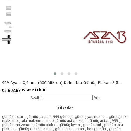
999 Ayar - 0,6 mm (600 Mikron) Kalınlıkta Gümüş Plaka - 2,5 cm / 5,0 cm Ebatlarında
05.Gm.51.Pk.10
₺3.802,87
Azalt
Artır
Etiketler
gümüş astar
,
gümüş
,
astar
,
999 gümüş
,
gümüş yarı mamul
,
gümüş takı
malzeme
,
takı malzeme
,
ince gümüş astar
,
kalın gümüş astar
,
999
,
gümüş malzeme
,
gümüş plaka
,
gümüş levha
,
gümüş pul
,
gümüş takı
plakası
,
gümüş desenli astar
,
gümüş takı astarı
,
has gümüş
,
gümüş