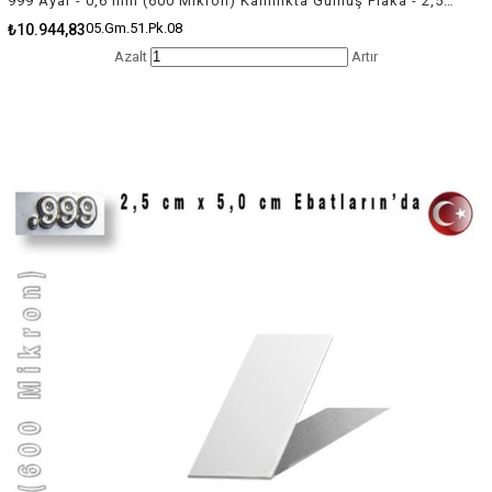
999 Ayar - 0,6 mm (600 Mikron) Kalınlıkta Gümüş Plaka - 2,5 cm / 15,0 cm Ebatlarında
05.Gm.51.Pk.08
₺10.944,83
Azalt
Artır