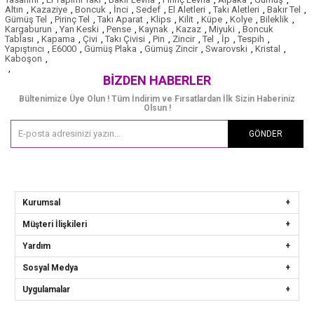
Altın
,
Kazaziye
,
Boncuk
,
İnci
,
Sedef
,
El Aletleri
,
Takı Aletleri
,
Bakır Tel
,
Gümüş Tel
,
Pirinç Tel
,
Takı Aparat
,
Klips
,
Kilit
,
Küpe
,
Kolye
,
Bileklik
,
Kargaburun
,
Yan Keski
,
Pense
,
Kaynak
,
Kazaz
,
Miyuki
,
Boncuk
Tablası
,
Kapama
,
Çivi
,
Takı Çivisi
,
Pin
,
Zincir
,
Tel
,
İp
,
Tespih
,
Yapıştırıcı
,
E6000
,
Gümüş Plaka
,
Gümüş Zincir
,
Swarovski
,
Kristal
,
Kaboşon
,
,
BIZDEN HABERLER
Bültenimize Üye Olun ! Tüm İndirim ve Fırsatlardan İlk Sizin Haberiniz
Olsun !
GÖNDER
Kurumsal
Müşteri İlişkileri
Yardım
Sosyal Medya
Uygulamalar