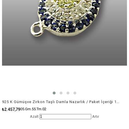
925 K Gümüşve Zirkon Taşlı Damla Nazarlık / Paket İçeriği 1 Adet
05.Gm.55.Tm.02
₺2.457,79
Azalt
Artır