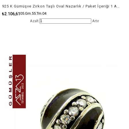
925 K Gümüşve Zirkon Taşlı Oval Nazarlık / Paket İçeriği 1 Adet
05.Gm.55.Tm.04
₺2.106,61
Azalt
Artır