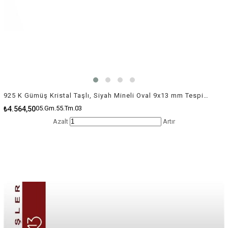
925 K Gümüş Kristal Taşlı, Siyah Mineli Oval 9x13 mm Tespih Boncuk / Paket İçeriği 1 Adet
05.Gm.55.Tm.03
₺4.564,50
Azalt
Artır