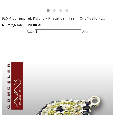
925 K Gümüş, Tek Kulp'lu - Kristal Cam Taş'lı, Çift Yüz'lü - Lacivert Nazar Boncuk / 1 Adet
05.Gm.55.Tm.01
₺1.752,63
Azalt
Artır