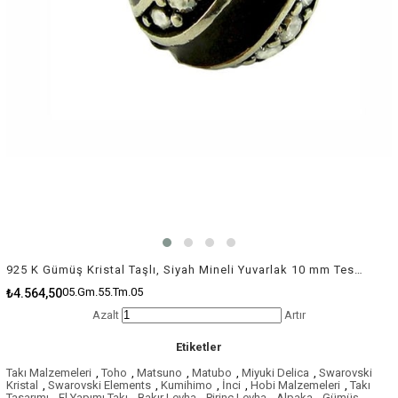
925 K Gümüş Kristal Taşlı, Siyah Mineli Yuvarlak 10 mm Tespih Boncuk / Paket İçeriği 1 Adet
05.Gm.55.Tm.05
₺4.564,50
Azalt
Artır
Etiketler
Takı Malzemeleri
,
Toho
,
Matsuno
,
Matubo
,
Miyuki Delica
,
Swarovski
Kristal
,
Swarovski Elements
,
Kumihimo
,
İnci
,
Hobi Malzemeleri
,
Takı
Tasarımı
,
El Yapımı Takı
,
Bakır Levha
,
Pirinç Levha
,
Alpaka
,
Gümüş
,