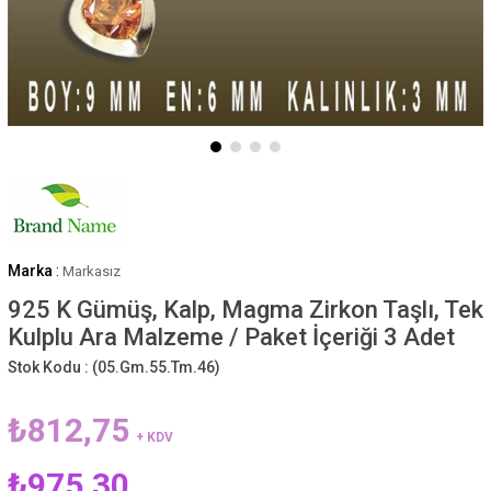
Marka
:
Markasız
925 K Gümüş, Kalp, Magma Zirkon Taşlı, Tek
Kulplu Ara Malzeme / Paket İçeriği 3 Adet
Stok Kodu :
(05.Gm.55.Tm.46)
₺812,75
+ KDV
₺975,30