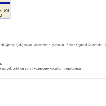
, 925
I
eleri Öğrenci Çalışmaları, Üniversite Kuyumculuk Bölüm Öğrenci Çalışmaları, 
r.
ma gerçekleştikten sonra vazgeçme koşulları uygulanmaz.