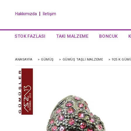
Hakkımızda
İletişim
STOK FAZLASI
TAKI MALZEME
BONCUK
ANASAYFA
>
GÜMÜŞ
>
GÜMÜŞ TAŞLI MALZEME
>
925 K GÜMÜ