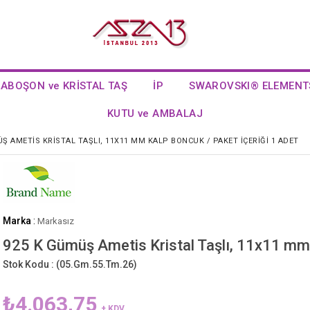
KABOŞON ve KRİSTAL TAŞ
İP
SWAROVSKI® ELEMENT
KUTU ve AMBALAJ
Ş AMETIS KRISTAL TAŞLI, 11X11 MM KALP BONCUK / PAKET İÇERIĞI 1 ADET
Marka
:
Markasız
925 K Gümüş Ametis Kristal Taşlı, 11x11 mm 
Stok Kodu :
(05.Gm.55.Tm.26)
₺4.063,75
+ KDV