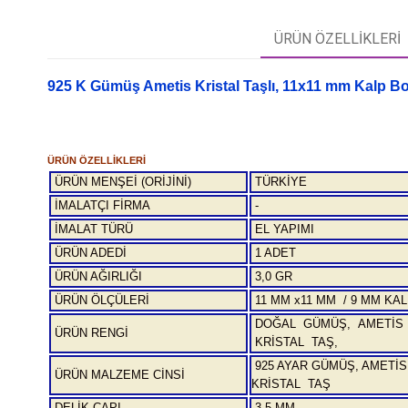
ÜRÜN ÖZELLIKLERI
925 K Gümüş Ametis Kristal Taşlı, 11x11 mm Kalp Bon
ÜRÜN ÖZELLİKLERİ
ÜRÜN MENŞEİ (ORİJİNİ)
TÜRKİYE
İMALATÇI FİRMA
-
İMALAT TÜRÜ
EL YAPIMI
ÜRÜN ADEDİ
1 ADET
ÜRÜN AĞIRLIĞI
3,0 GR
ÜRÜN ÖLÇÜLERİ
11 MM x11 MM / 9 MM KA
DOĞAL GÜMÜŞ, AMETİS
ÜRÜN RENGİ
KRİSTAL TAŞ,
925 AYAR GÜMÜŞ, AMETİS
ÜRÜN MALZEME CİNSİ
KRİSTAL TAŞ
DELİK ÇAPI
3,5 MM