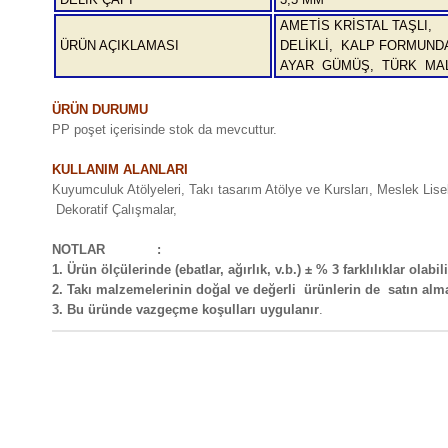
AMETİS KRİSTAL TAŞLI,
ÜRÜN AÇIKLAMASI
DELİKLİ, KALP FORMUNDA
AYAR GÜMÜŞ, TÜRK MAL
ÜRÜN DURUMU
PP poşet içerisinde stok da mevcuttur.
KULLANIM ALANLARI
Kuyumculuk Atölyeleri, Takı tasarım Atölye ve Kursları, Meslek Lis
Dekoratif Çalışmalar,
NOTLAR :
1. Ürün ölçülerinde (ebatlar, ağırlık, v.b.) ± % 3 farklılıklar olabili
2. Takı malzemelerinin doğal ve değerli ürünlerin de satın al
3. Bu üründe vazgeçme koşulları uygulanır
.