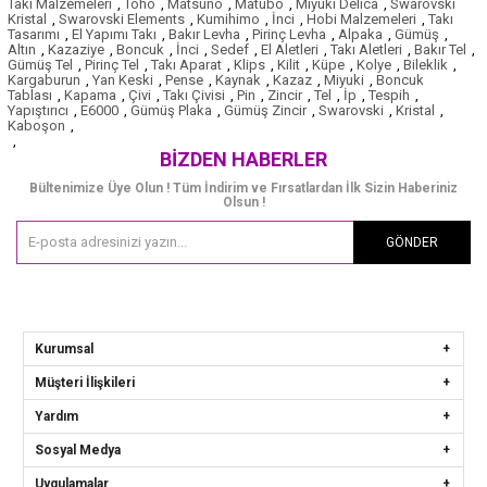
Takı Malzemeleri
,
Toho
,
Matsuno
,
Matubo
,
Miyuki Delica
,
Swarovski
Kristal
,
Swarovski Elements
,
Kumihimo
,
İnci
,
Hobi Malzemeleri
,
Takı
Tasarımı
,
El Yapımı Takı
,
Bakır Levha
,
Pirinç Levha
,
Alpaka
,
Gümüş
,
Altın
,
Kazaziye
,
Boncuk
,
İnci
,
Sedef
,
El Aletleri
,
Takı Aletleri
,
Bakır Tel
,
Gümüş Tel
,
Pirinç Tel
,
Takı Aparat
,
Klips
,
Kilit
,
Küpe
,
Kolye
,
Bileklik
,
Kargaburun
,
Yan Keski
,
Pense
,
Kaynak
,
Kazaz
,
Miyuki
,
Boncuk
Tablası
,
Kapama
,
Çivi
,
Takı Çivisi
,
Pin
,
Zincir
,
Tel
,
İp
,
Tespih
,
Yapıştırıcı
,
E6000
,
Gümüş Plaka
,
Gümüş Zincir
,
Swarovski
,
Kristal
,
Kaboşon
,
,
BIZDEN HABERLER
Bültenimize Üye Olun ! Tüm İndirim ve Fırsatlardan İlk Sizin Haberiniz
Olsun !
GÖNDER
Kurumsal
Müşteri İlişkileri
Yardım
Sosyal Medya
Uygulamalar