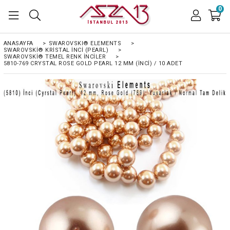
0
ANASAYFA
>
SWAROVSKI® ELEMENTS
>
SWAROVSKI® KRISTAL İNCI (PEARL)
>
SWAROVSKI® TEMEL RENK İNCILER
>
5810-769 CRYSTAL ROSE GOLD PEARL 12 MM (İNCI) / 10 ADET