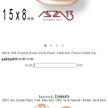
5816-769 Crystal Rose Gold Pearl 15x8 mm (Yarım Delik Damla İnci) / 2 Adet
08.Se.82.Ci.06
₺459,69
Azalt
Artır