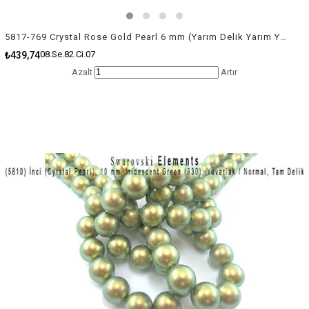
5817-769 Crystal Rose Gold Pearl 6 mm (Yarım Delik Yarım Yuvarlak İnci) / 4 Adet
08.Se.82.Ci.07
₺439,74
Azalt
Artır