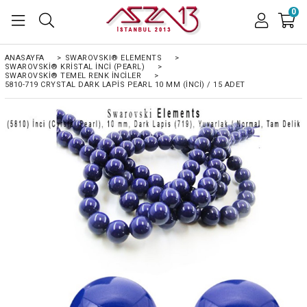
0
ANASAYFA
>
SWAROVSKI® ELEMENTS
>
SWAROVSKI® KRISTAL İNCI (PEARL)
>
SWAROVSKI® TEMEL RENK İNCILER
>
5810-719 CRYSTAL DARK LAPIS PEARL 10 MM (İNCI) / 15 ADET