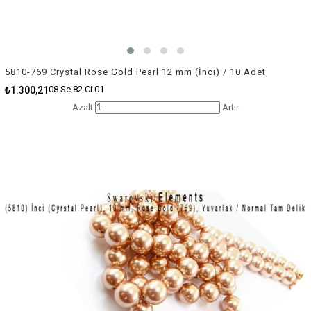
5810-769 Crystal Rose Gold Pearl 12 mm (İnci) / 10 Adet
08.Se.82.Ci.01
₺1.300,21
Azalt
Artır