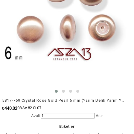
5817-769 Crystal Rose Gold Pearl 6 mm (Yarım Delik Yarım Yuvarlak İnci) / 4 Adet
08.Se.82.Ci.07
₺440,02
Azalt
Artır
Etiketler