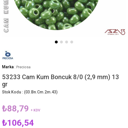
Marka
:
Preciosa
53233 Cam Kum Boncuk 8/0 (2,9 mm) 13
gr
Stok Kodu :
(03.Bn.Cm.2m.43)
₺88,79
+ KDV
₺106,54