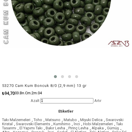
53270 Cam Kum Boncuk 8/0 (2,9 mm) 13 gr
03.Bn.Cm.2m.04
₺94,70
Azalt
Artır
Etiketler
Takı Malzemeleri
,
Toho
,
Matsuno
,
Matubo
,
Miyuki Delica
,
Swarovski
Kristal
,
Swarovski Elements
,
Kumihimo
,
İnci
,
Hobi Malzemeleri
,
Takı
Tasarımı
,
El Yapımı Takı
,
Bakır Levha
,
Pirinç Levha
,
Alpaka
,
Gümüş
,