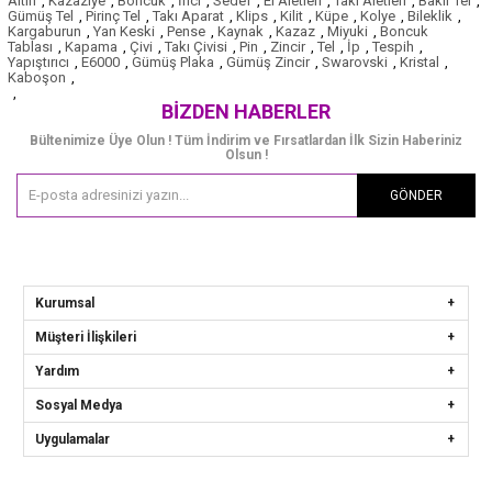
Altın
,
Kazaziye
,
Boncuk
,
İnci
,
Sedef
,
El Aletleri
,
Takı Aletleri
,
Bakır Tel
,
Gümüş Tel
,
Pirinç Tel
,
Takı Aparat
,
Klips
,
Kilit
,
Küpe
,
Kolye
,
Bileklik
,
Kargaburun
,
Yan Keski
,
Pense
,
Kaynak
,
Kazaz
,
Miyuki
,
Boncuk
Tablası
,
Kapama
,
Çivi
,
Takı Çivisi
,
Pin
,
Zincir
,
Tel
,
İp
,
Tespih
,
Yapıştırıcı
,
E6000
,
Gümüş Plaka
,
Gümüş Zincir
,
Swarovski
,
Kristal
,
Kaboşon
,
,
BIZDEN HABERLER
Bültenimize Üye Olun ! Tüm İndirim ve Fırsatlardan İlk Sizin Haberiniz
Olsun !
GÖNDER
Kurumsal
Müşteri İlişkileri
Yardım
Sosyal Medya
Uygulamalar