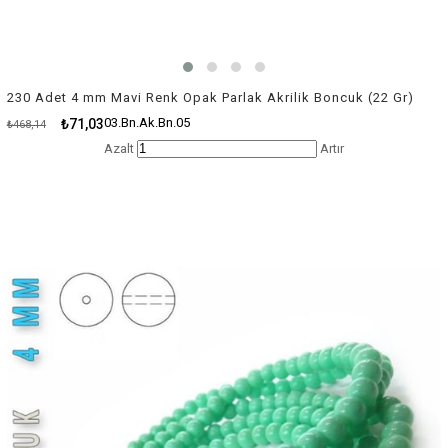
230 Adet 4 mm Mavi Renk Opak Parlak Akrilik Boncuk (22 Gr)
03.Bn.Ak.Bn.05
₺71,03
₺468,14
Azalt
Artır