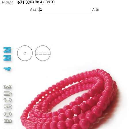
03.Bn.Ak.Bn.03
₺71,03
₺468,14
Azalt
Artır