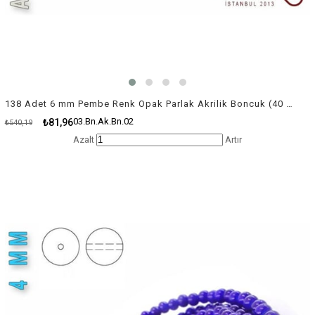
138 Adet 6 mm Pembe Renk Opak Parlak Akrilik Boncuk (40 Gr)
03.Bn.Ak.Bn.02
₺81,96
₺540,19
Azalt
Artır