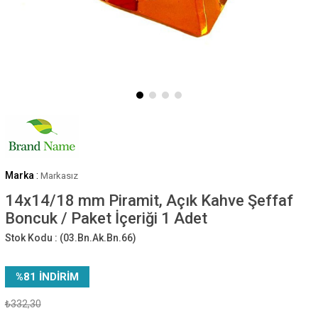
Marka
:
Markasız
14x14/18 mm Piramit, Açık Kahve Şeffaf
Boncuk / Paket İçeriği 1 Adet
Stok Kodu :
(03.Bn.Ak.Bn.66)
%
81
İNDIRIM
₺332,30