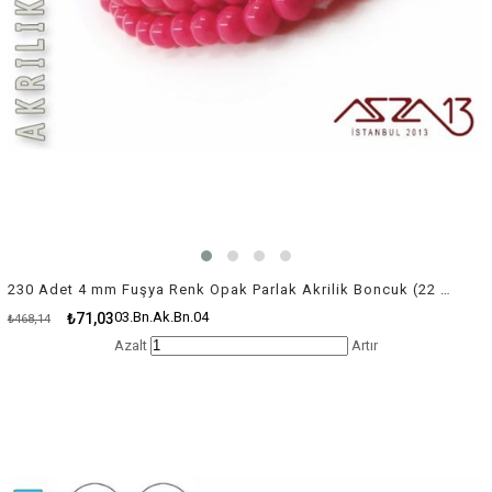
230 Adet 4 mm Fuşya Renk Opak Parlak Akrilik Boncuk (22 Gr)
03.Bn.Ak.Bn.04
₺71,03
₺468,14
Azalt
Artır