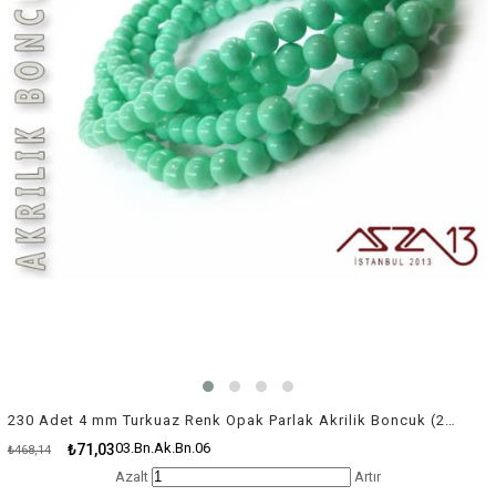
230 Adet 4 mm Turkuaz Renk Opak Parlak Akrilik Boncuk (22 Gr)
03.Bn.Ak.Bn.06
₺71,03
₺468,14
Azalt
Artır