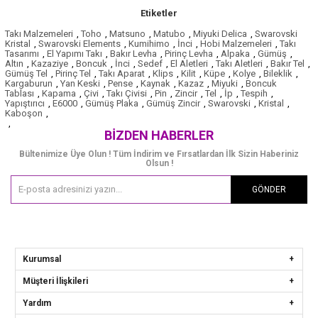
Etiketler
Takı Malzemeleri
,
Toho
,
Matsuno
,
Matubo
,
Miyuki Delica
,
Swarovski
Kristal
,
Swarovski Elements
,
Kumihimo
,
İnci
,
Hobi Malzemeleri
,
Takı
Tasarımı
,
El Yapımı Takı
,
Bakır Levha
,
Pirinç Levha
,
Alpaka
,
Gümüş
,
Altın
,
Kazaziye
,
Boncuk
,
İnci
,
Sedef
,
El Aletleri
,
Takı Aletleri
,
Bakır Tel
,
Gümüş Tel
,
Pirinç Tel
,
Takı Aparat
,
Klips
,
Kilit
,
Küpe
,
Kolye
,
Bileklik
,
Kargaburun
,
Yan Keski
,
Pense
,
Kaynak
,
Kazaz
,
Miyuki
,
Boncuk
Tablası
,
Kapama
,
Çivi
,
Takı Çivisi
,
Pin
,
Zincir
,
Tel
,
İp
,
Tespih
,
Yapıştırıcı
,
E6000
,
Gümüş Plaka
,
Gümüş Zincir
,
Swarovski
,
Kristal
,
Kaboşon
,
,
BIZDEN HABERLER
Bültenimize Üye Olun ! Tüm İndirim ve Fırsatlardan İlk Sizin Haberiniz
Olsun !
GÖNDER
Kurumsal
Müşteri İlişkileri
Yardım